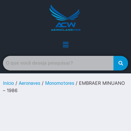
/
/
/ EMBRAER MINUANO
Início
Aeronaves
Monomotores
– 1986